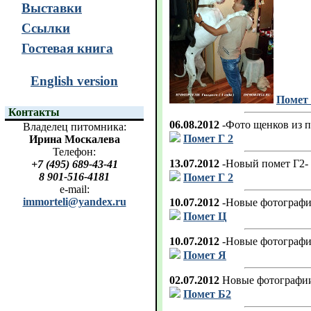
Выставки
Ссылки
Гостевая книга
English version
Помет 
Контакты
06.08.2012
-Фото щенков из по
Владелец питомника:
Помет Г 2
Ирина Москалева
Телефон:
13.07.2012
-Новый помет Г2-
+7 (495) 689-43-41
8 901-516-4181
Помет Г 2
e-mail:
immorteli@yandex.ru
10.07.2012
-Новые фотограф
Помет Ц
10.07.2012
-Новые фотографии
Помет Я
02.07.2012
Новые фотограф
Помет Б2