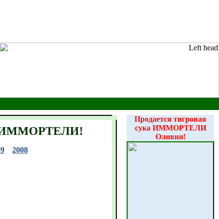
Продается тигровая
сука ИММОРТЕЛИ
гов ИММОРТЕЛИ!
Оливия!
09
2008