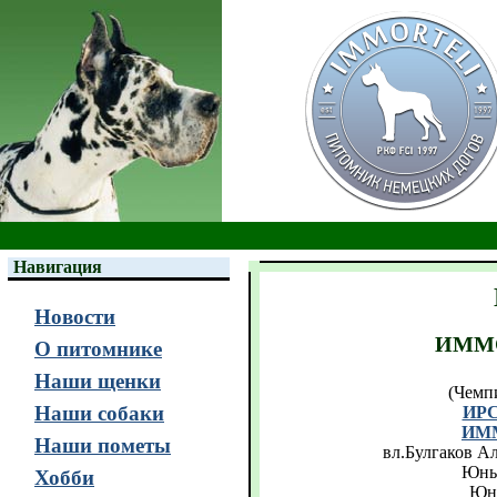
Навигация
Новости
ИММО
О питомнике
Наши щенки
(Чемп
Наши собаки
ИРС
ИММ
Наши пометы
вл.Булгаков 
Юны
Хобби
Юн