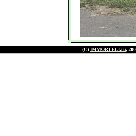
(C)
IMMORTELI.ru
, 20