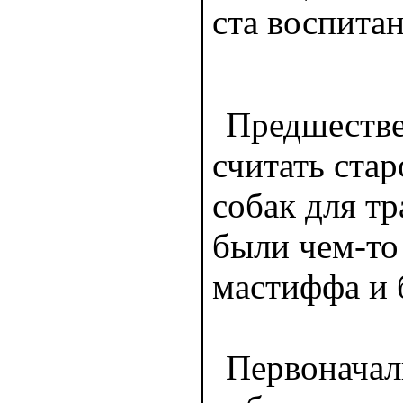
ста воспита
Предшестве
считать ста
собак для т
были чем-то
мастиффа и 
Первоначал