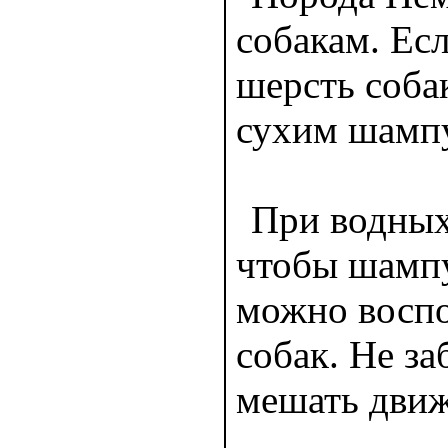
собакам. Ес
шерсть соба
сухим шампу
При водных
чтобы шампу
можно воспо
собак. Не з
мешать движ