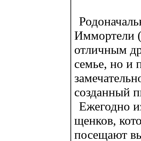
Родоначаль
Иммортели (
отличным др
семье, но и 
замечательн
созданный п
Ежегодно и
щенков, кот
посещают вы